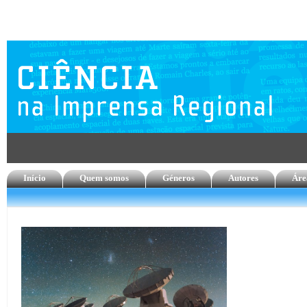
Início
Quem somos
Géneros
Autores
Áre