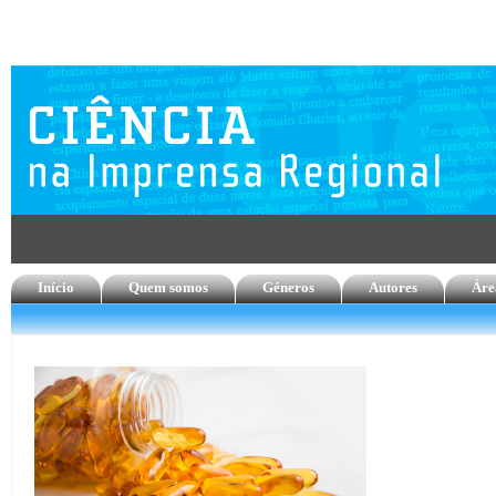
Início
Quem somos
Géneros
Autores
Áre