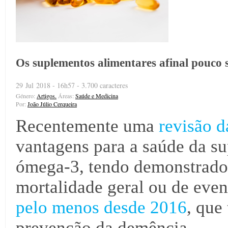
Os suplementos alimentares afinal pouco 
29 Jul 2018 - 16h57 - 3.700 caracteres
Género:
Artigos.
Áreas:
Saúde e Medicina
Por:
João Júlio Cerqueira
Recentemente uma
revisão 
vantagens para a saúde da s
ómega-3, tendo demonstrado 
mortalidade geral ou de event
pelo menos desde 2016
, que
prevenção da demência.