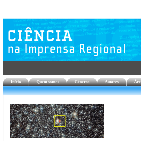
Início
Quem somos
Géneros
Autores
Áre