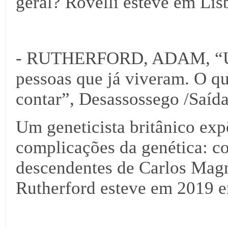
geral? Rovelli esteve em Li
- RUTHERFORD, ADAM, “Uma 
pessoas que já viveram. O q
contar”, Desassossego /Saíd
Um geneticista britânico ex
complicações da genética: c
descendentes de Carlos Magn
Rutherford esteve em 2019 e