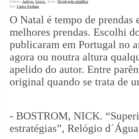
Género:
Artigos.
Livros.
Áreas:
Divulgação científica
Por:
Carlos Fiolhais
O Natal é tempo de prendas e
melhores prendas. Escolhi do
publicaram em Portugal no a
agora ou noutra altura qualqu
apelido do autor. Entre parên
original quando se trata de 
- BOSTROM, NICK. “Superint
estratégias”, Relógio d´Água