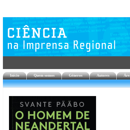
Início
Quem somos
Géneros
Autores
Áre