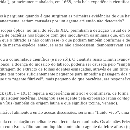
ida!), primeiramente abalada, em 1668, pela bela experiência cientific
s à pergunta: quando é que surgiram as primeiras evidências de que h
taneamente, seriam causadas por um agente até então não detectado?
opia óptica, no final do século XIX, permitiam a detecção visual de b
ça de bactérias nos líquidos com que inoculavam os animais que, em co
ra que o filtrado as não contivesse (o que podiam também confirmar e d
s da mesma espécie, então, se estes não adoecessem, demonstravam assi
u a comunidade científica (e não só!). O cientista russo Dimitri Ivan
abaco, a doença do mosaico do tabaco, poderia ser causada pelo “simpl
filtragem do extracto de folhas doentes esmagadas, através de um filtro
que tem poros suficientemente pequenos para impedir a passagem dos 
e um “agente filtrável”, mais pequeno do que bactérias, era responsáv
k (1851 – 1931) repetia a experiência anterior e confirmava, de forma 
uaisquer bactérias. Designou esse agente pela expressão latina
contag
ra vírus (também de origem latina e que significa toxina, veneno).
iltrável alimentou então acesas discussões: seria um “fluido vivo”, uma
a constatação semelhante era efectuada em animais. Os alemães Friedr
m com Koch, filtraram um líquido contendo o agente da febre aftosa (q