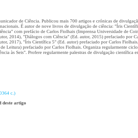
icador de Ciência. Publicou mais 700 artigos e crónicas de divulgação
ernacionais. É autor de nove livros de divulgação de ciência: "Íris Cientí
ência" com prefácio de Carlos Fiolhais (Imprensa Universidade de Coim
 autor, 2014), "Diálogos com Ciência" (Ed. autor, 2015) prefaciado por Car
autor, 2017), "Íris Científica 5" (Ed. autor) prefaciado por Carlos Fiolha
e Leitura) prefaciado por Carlos Fiolhais. Organiza regularmente ciclos
ência às Seis". Profere regularmente palestras de divulgação científica em
0364 c.)
 deste artigo