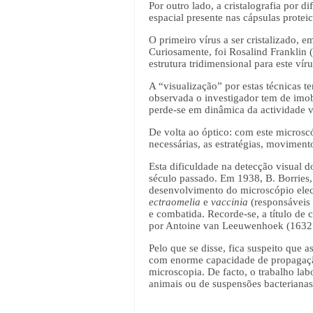
Por outro lado, a cristalografia por d
espacial presente nas cápsulas protei
O primeiro vírus a ser cristalizado, 
Curiosamente, foi Rosalind Franklin 
estrutura tridimensional para este ví
A “visualização” por estas técnicas t
observada o investigador tem de imob
perde-se em dinâmica da actividade vi
De volta ao óptico: com este microscó
necessárias, as estratégias, movimen
Esta dificuldade na detecção visual 
século passado. Em 1938, B. Borries,
desenvolvimento do microscópio elect
ectraomeli
a
e
vaccinia
(responsáveis 
e combatida. Recorde-se, a título de
por Antoine van Leeuwenhoek (1632
Pelo que se disse, fica suspeito que a
com enorme capacidade de propagação
microscopia. De facto, o trabalho labo
animais ou de suspensões bacterianas,