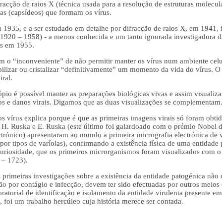
ifracção de raios X (técnica usada para a resolução de estruturas molecul
cas (capsídeos) que formam os vírus.
em 1935, e a ser estudado em detalhe por difracção de raios X, em 1941, 
(1920 – 1958) - a menos conhecida e um tanto ignorada investigadora da
rus em 1955.
em o “inconveniente” de não permitir manter os vírus num ambiente celul
ilizar ou cristalizar “definitivamente” um momento da vida do vírus. 
ral.
pio é possível manter as preparações biológicas vivas e assim visualizar
tos e danos virais. Digamos que as duas visualizações se complementam
dos vírus explica porque é que as primeiras imagens virais só foram obt
 H. Ruska e E. Ruska (este último foi galardoado com o prémio Nobel 
rónico) apresentaram ao mundo a primeira micrografia electrónica de v
por tipos de varíolas), confirmando a existência física de uma entidad
 curiosidade, que os primeiros microrganismos foram visualizados com 
 – 1723).
s primeiras investigações sobre a existência da entidade patogénica não 
 por contágio e infecção, devem ter sido efectuadas por outros meios 
ratorial de identificação e isolamento da entidade virulenta presente em 
 foi um trabalho hercúleo cuja história merece ser contada.