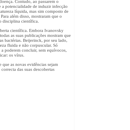
r doença. Contudo, ao passarem o
e a potencialidade de induzir infecção
natureza líquida, mas sim composto de
. Para além disso, mostraram que o
disciplina científica.
berta científica. Embora Ivanovsky
, todas as suas publicações mostram que
 bactérias. Beijerinck, por seu lado,
eza fluida e não corpuscular. Só
a a poderem concluir, sem equívocos,
car: os vírus.
re que as novas evidências sejam
e correcta das suas descobertas