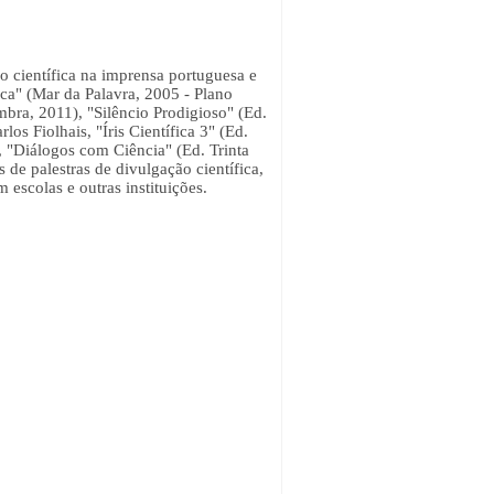
 científica na imprensa portuguesa e
fica" (Mar da Palavra, 2005 - Plano
bra, 2011), "Silêncio Prodigioso" (Ed.
los Fiolhais, "Íris Científica 3" (Ed.
is, "Diálogos com Ciência" (Ed. Trinta
 de palestras de divulgação científica,
 escolas e outras instituições.