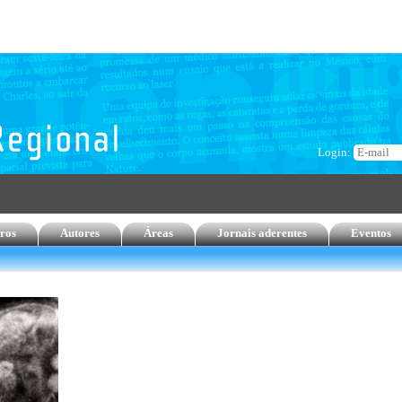
Login:
ros
Autores
Áreas
Jornais aderentes
Eventos