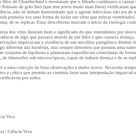
m filtro de Chamberland e mostraram que o filtrado continuava a causa
e Kitasato de grão fino (que tem poros muito mais finos) verificaram qu
eriência, não só tinham demonstrado que o agente infeccioso não era de 
 pela primeira vez uma forma de isolar um vírus que infecta vertebrados
rma, de se replicar. Estas descobertas marcam o início da virologia como 
ureza dos vírus ilustram bem o significado do que entendemos por desco
istência de algo que passava através de um filtro e que causava doença
rvações implicavam a existência de um micróbio patogénico distinto das
lgo diferente das bactérias, mas sempre defendeu que possuía uma natur
m conjunto de hipóteses e planearam experiências controladas de form
 de dimensões sub-microscópicas, capaz de induzir doença e de se repli
a só a uma colecção de boas observações e dados novos. Necessita semp
o e crítico que permita ao cientista fazer uma interpretação imparcial 
erificáveis por todos.
cia Viva
al / Ciência Viva