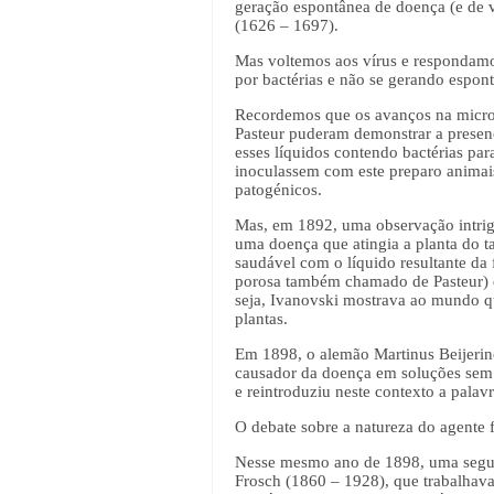
geração espontânea de doença (e de v
(1626 – 1697).
Mas voltemos aos vírus e respondamo
por bactérias e não se gerando espon
Recordemos que os avanços na microsc
Pasteur puderam demonstrar a presen
esses líquidos contendo bactérias pa
inoculassem com este preparo animai
patogénicos.
Mas, em 1892, uma observação intrigo
uma doença que atingia a planta do t
saudável com o líquido resultante da 
porosa também chamado de Pasteur) 
seja, Ivanovski mostrava ao mundo qu
plantas.
Em 1898, o alemão Martinus Beijerinc
causador da doença em soluções sem q
e reintroduziu neste contexto a palav
O debate sobre a natureza do agente f
Nesse mesmo ano de 1898, uma segund
Frosch (1860 – 1928), que trabalhava