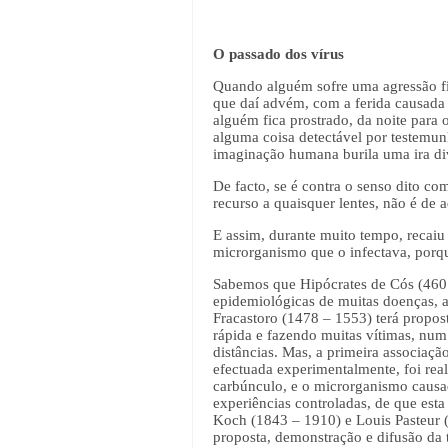
O passado dos vírus
Quando alguém sofre uma agressão fís
que daí advém, com a ferida causada
alguém fica prostrado, da noite para
alguma coisa detectável por testemunh
imaginação humana burila uma ira div
De facto, se é contra o senso dito c
recurso a quaisquer lentes, não é de 
E assim, durante muito tempo, recaiu
microrganismo que o infectava, porqu
Sabemos que Hipócrates de Cós (460 –
epidemiológicas de muitas doenças, a
Fracastoro (1478 – 1553) terá propos
rápida e fazendo muitas vítimas, num 
distâncias. Mas, a primeira associaç
efectuada experimentalmente, foi rea
carbúnculo, e o microrganismo causa
experiências controladas, de que esta
Koch (1843 – 1910) e Louis Pasteur (1
proposta, demonstração e difusão da