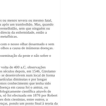
is ou menos severa ou mesmo fatal,
rna após um trambolhão. Mas, quando
e vermelhidão, sem que ninguém ou
 directa da enfermidade, então a
metafísicas.
só com o nosso olhar desarmado e sem
os olhos a causa de inúmeras doenças.
isseminação da peste e não sobre o
 volta de 400 a.C. observações
tos séculos depois, em 1546, Girolamo
que se desenvolvem num local de forma
artículas diminutas e por longas
 temos conhecimento que tenha sido
doença em causa foi o antraz, ou
logicamente científica através de
ia, só foi efectuada em 1876 por Robert
dois cientistas, entre outros, a
nças, pondo um ponto final à teoria da