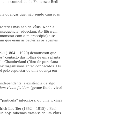
amente controlada de Francesco Redi
avia doenças que, não sendo causadas
actérias mas não de vírus. Koch e
nsequência, adoeciam. Ao filtrarem
emonstrar com o microscópio) e se
m que eram as bactérias os agentes
ovski (1864 – 1920) demonstrou que
es” contacto das folhas de uma planta
 de Chamberland (filtro de porcelana
microrganismos então conhecidos. Ou
el pelo espoletar de uma doença em
independente, a existência de algo
ium vivum fluidum
(germe fluido vivo)
 “partícula” infecciosa, ou uma toxina?
ich Loeffler (1852 – 1915) e Paul
ue hoje sabemos tratar-se de um vírus