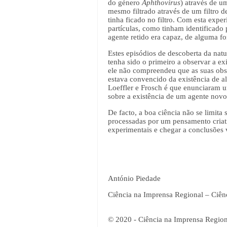
do género
Aphthovirus
) através de u
mesmo filtrado através de um filtro d
tinha ficado no filtro. Com esta exp
partículas, como tinham identificado
agente retido era capaz, de alguma fo
Estes episódios de descoberta da nat
tenha sido o primeiro a observar a ex
ele não compreendeu que as suas obse
estava convencido da existência de a
Loeffler e Frosch é que enunciaram u
sobre a existência de um agente novo,
De facto, a boa ciência não se limit
processadas por um pensamento criativ
experimentais e chegar a conclusões v
António Piedade
Ciência na Imprensa Regional – Ciên
© 2020 - Ciência na Imprensa Region