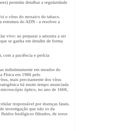
ares) permitiu detalhar a regularidade
foi o vírus do mosaico do tabaco.
 estrutura do ADN - a resolver a
ar vivo: ao preparar a amostra a ser
O que se ganha em detalhe de forma
, com a paciência e perícia
.
idas indistintamente em meados do
da Física em 1986 pelo
írus, mais precisamente dos vírus
e patogénica há muito tempo anunciada
o microscópio óptico, no ano de 1668,
celular responsável por doenças fatais,
de investigação que não os da
fluidos biológicos filtrados, de soros