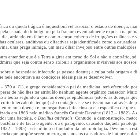
ica ou queda trágica é inquestionável associar o estado de doença, ma
 pela espada do inimigo ou pela fractura eventualmente exposta na pe
 o dia, ardendo em febre e com o corpo coberto de irrupções cutâneas 
as oculares, auditivas ou olfactivas seja identificada como a causadora
ina, uma praga inimiga, um mau olhar invejoso entre outras maldições 
omum entender que é a Terra a girar em torno do Sol e não o contrário, 
admirar que seja contra senso atribuir a organismos invisíveis aos noss
 sobre o hospedeiro infectado (a pessoa doente) a culpa pela origem e d
e nele encontrava as condições ideais para se desenvolver.
 370 a. C.), o grego considerado o pai da medicina, terá efectuado por
pesar de não lhes ter atribuído nenhum agente orgânico causador. Mui
to a teoria segundo a qual as doenças epidémicas (isto é, as doenças 
curto intervalo de tempo) são contagiosas e se disseminam através de p
ão entre uma doença e um organismo infeccioso a ela específica de que
lizada em 1863 pelo médico francês Casimir Devaine (1812 – 1882). A 
dor uma bactéria, o
Bacillus anthracis.
Contudo, a demonstração, metodo
 bactéria é de facto o agente, ou o patogénio, causador daquela patolog
822 – 1895) - este último o fundador da microbiologia. Devemos a estes 
 teoria que propõe serem microrganismos os causadores de inúmeras doe