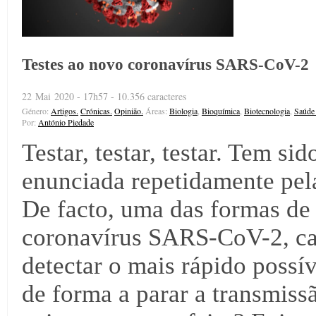
Testes ao novo coronavírus SARS-CoV-2
22 Mai 2020 - 17h57 - 10.356 caracteres
Género:
Artigos.
Crónicas.
Opinião.
Áreas:
Biologia
,
Bioquímica
,
Biotecnologia
,
Saúde
Por:
António Piedade
Testar, testar, testar. Tem s
enunciada repetidamente pel
De facto, uma das formas de
coronavírus SARS-CoV-2, ca
detectar o mais rápido possív
de forma a parar a transmiss