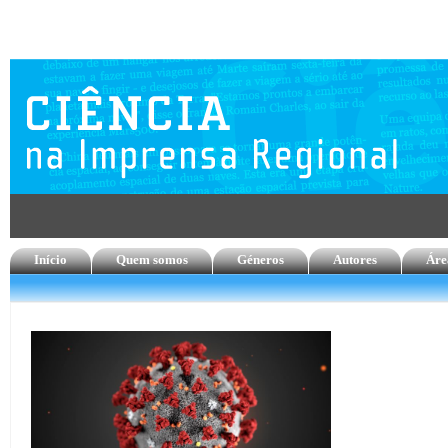
Início
Quem somos
Géneros
Autores
Áre