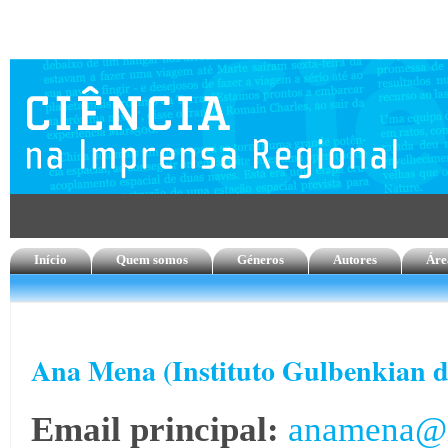
Início
Quem somos
Géneros
Autores
Áre
Ana Mena (Instituto Gulbenkian d
Email principal:
anamena@i