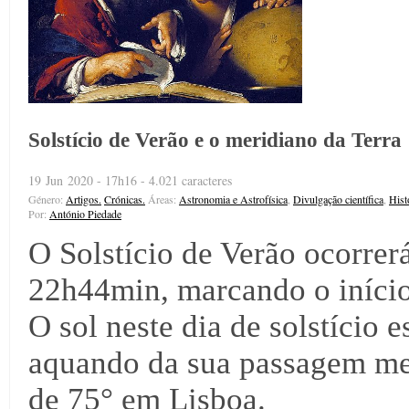
Solstício de Verão e o meridiano da Terra
19 Jun 2020 - 17h16 - 4.021 caracteres
Género:
Artigos.
Crónicas.
Áreas:
Astronomia e Astrofísica
,
Divulgação científica
,
Hist
Por:
António Piedade
O Solstício de Verão ocorrer
22h44min, marcando o início 
O sol neste dia de solstício e
aquando da sua passagem mer
de 75° em Lisboa.