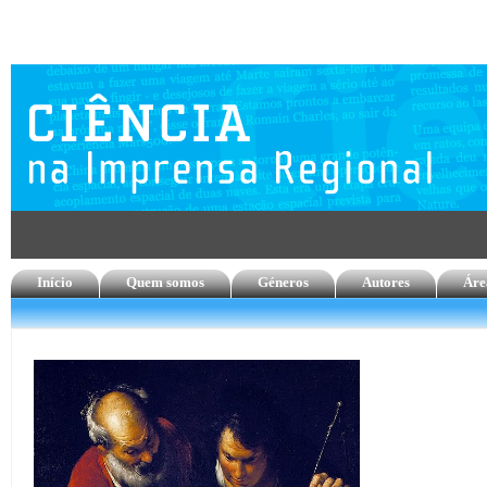
Início
Quem somos
Géneros
Autores
Áre