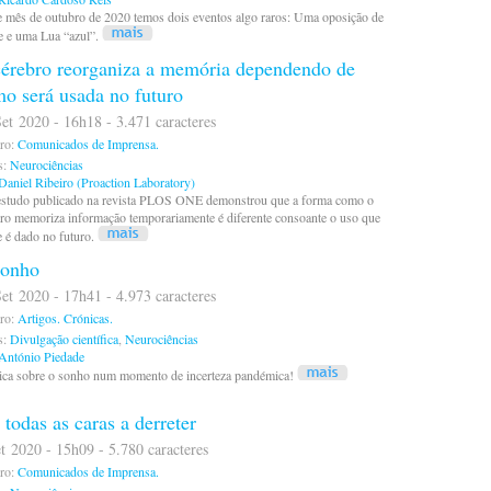
 mês de outubro de 2020 temos dois eventos algo raros: Uma oposição de
e e uma Lua “azul”.
érebro reorganiza a memória dependendo de
o será usada no futuro
et 2020 - 16h18 - 3.471 caracteres
ro:
Comunicados de Imprensa.
s:
Neurociências
Daniel Ribeiro (Proaction Laboratory)
studo publicado na revista PLOS ONE demonstrou que a forma como o
ro memoriza informação temporariamente é diferente consoante o uso que
e é dado no futuro.
sonho
et 2020 - 17h41 - 4.973 caracteres
ro:
Artigos.
Crónicas.
s:
Divulgação científica
,
Neurociências
António Piedade
ica sobre o sonho num momento de incerteza pandémica!
 todas as caras a derreter
t 2020 - 15h09 - 5.780 caracteres
ro:
Comunicados de Imprensa.