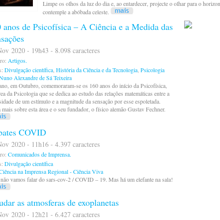
Limpe os olhos da luz do dia e, ao entardecer, projecte o olhar para o horizon
contemple a abóbada celeste.
 anos de Psicofísica – A Ciência e a Medida das
sações
ov 2020 - 19h43 - 8.098 caracteres
ro:
Artigos.
s:
Divulgação científica
,
História da Ciência e da Tecnologia
,
Psicologia
Nuno Alexandre de Sá Teixeira
ano, em Outubro, comemoraram-se os 160 anos do início da Psicofísica,
ea da Psicologia que se dedica ao estudo das relações matemáticas entre a
sidade de um estímulo e a magnitude da sensação por esse espoletada.
 mais sobre esta área e o seu fundador, o físico alemão Gustav Fechner.
bates COVID
ov 2020 - 11h16 - 4.397 caracteres
ro:
Comunicados de Imprensa.
s:
Divulgação científica
Ciência na Imprensa Regional - Ciência Viva
não vamos falar do sars-cov-2 / COVID – 19. Mas há um elefante na sala!
udar as atmosferas de exoplanetas
ov 2020 - 12h21 - 6.427 caracteres