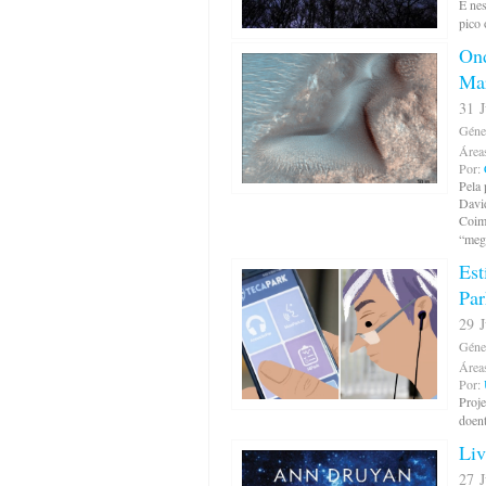
É nes
pico 
Ond
Ma
31 J
Géne
Área
Por:
Pela 
David
Coimb
“meg
Est
Par
29 J
Géne
Área
Por:
Proj
doent
Liv
27 J