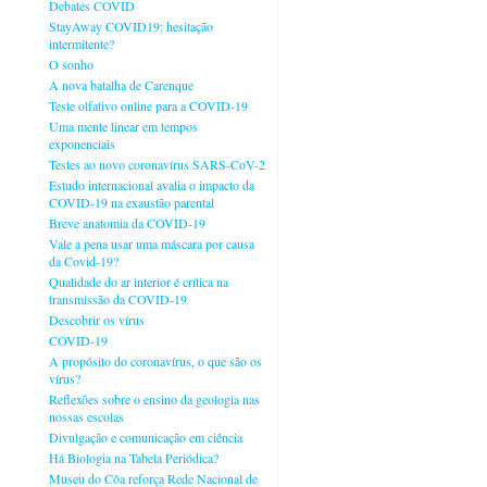
Debates COVID
StayAway COVID19: hesitação
intermitente?
O sonho
A nova batalha de Carenque
Teste olfativo online para a COVID-19
Uma mente linear em tempos
exponenciais
Testes ao novo coronavírus SARS-CoV-2
Estudo internacional avalia o impacto da
COVID-19 na exaustão parental
Breve anatomia da COVID-19
Vale a pena usar uma máscara por causa
da Covid-19?
Qualidade do ar interior é crítica na
transmissão da COVID-19
Descobrir os vírus
COVID-19
A propósito do coronavírus, o que são os
vírus?
Reflexões sobre o ensino da geologia nas
nossas escolas
Divulgação e comunicação em ciência
Há Biologia na Tabela Periódica?
Museu do Côa reforça Rede Nacional de