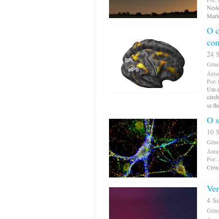
Neste
Mart
O c
com
24 S
Géne
Área
Por:
Um e
céreb
se lh
O 
10 S
Géne
Área
Por:
Crón
Ver
4 Se
Géne