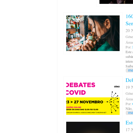
160
Sen
20 N
Géne
Área
Por:
Este 
subár
inten
Saiba
De
19 N
Géne
Área
Por:
Não, 
Est
17 N