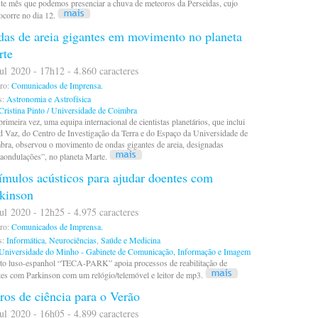
te mês que podemos presenciar a chuva de meteoros da Perseidas, cujo
ocorre no dia 12.
as de areia gigantes em movimento no planeta
rte
ul 2020 - 17h12 - 4.860 caracteres
ro:
Comunicados de Imprensa.
s:
Astronomia e Astrofísica
Cristina Pinto / Universidade de Coimbra
primeira vez, uma equipa internacional de cientistas planetários, que inclui
 Vaz, do Centro de Investigação da Terra e do Espaço da Universidade de
ra, observou o movimento de ondas gigantes de areia, designadas
aondulações”, no planeta Marte.
ímulos acústicos para ajudar doentes com
kinson
ul 2020 - 12h25 - 4.975 caracteres
ro:
Comunicados de Imprensa.
s:
Informática
,
Neurociências
,
Saúde e Medicina
Universidade do Minho - Gabinete de Comunicação, Informação e Imagem
eto luso-espanhol “TECA-PARK” apoia processos de reabilitação de
es com Parkinson com um relógio/telemóvel e leitor de mp3.
ros de ciência para o Verão
ul 2020 - 16h05 - 4.899 caracteres