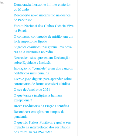
te,
Democracia: horizonte infinito e interior
do Mundo
Descoberto novo mecanismo na doença
de Parkinson
Fórum Nacional dos Clubes Ciência Viva
na Escola
O consumo continuado de mirtilo tem um
forte impacto no fígado
Gigantes cósmicos inauguram uma nova
era na Astronomia no rádio
Neurocientistas apresentam Declaração
sobre Equidade e Inclusão
Inovação no “combate” a um dos cancros
pediátricos mais comuns
Livro e jogo digitais para aprender sobre
coronavírus de forma acessível e lúdica
O céu de Janeiro de 2021
O que torna a inteligência humana
excepcional?
Breve Pré-história da Ficção Científica
Reconhecer emoções em tempos de
pandemia
O que são Falsos Positivos e qual o seu
impacto na interpretação dos resultados
nos testes ao SARS-CoV?