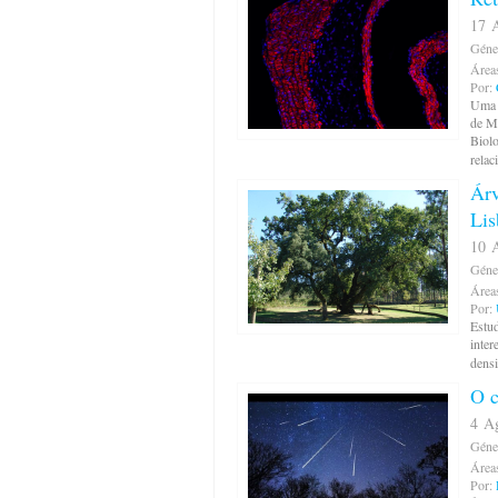
17 A
Géne
Área
Por:
Uma e
de M
Biolo
relac
Árv
Lis
10 A
Géne
Área
Por:
Estu
inter
densi
O c
4 Ag
Géne
Área
Por: