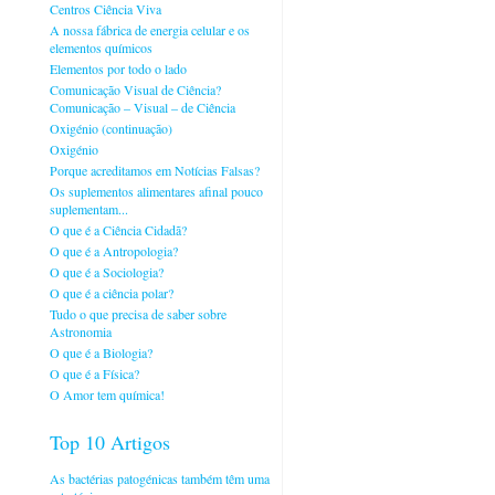
Centros Ciência Viva
A nossa fábrica de energia celular e os
elementos químicos
Elementos por todo o lado
Comunicação Visual de Ciência?
Comunicação – Visual – de Ciência
Oxigénio (continuação)
Oxigénio
Porque acreditamos em Notícias Falsas?
Os suplementos alimentares afinal pouco
suplementam...
O que é a Ciência Cidadã?
O que é a Antropologia?
O que é a Sociologia?
O que é a ciência polar?
Tudo o que precisa de saber sobre
Astronomia
O que é a Biologia?
O que é a Física?
O Amor tem química!
Top 10 Artigos
As bactérias patogénicas também têm uma