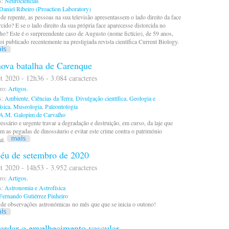
s:
Neurociências
Daniel Ribeiro (Proaction Laboratory)
 de repente, as pessoas na sua televisão apresentassem o lado direito da face
rcido? E se o lado direito da sua própria face aparecesse distorcida no
ho? Este é o surpreendente caso de Augusto (nome fictício), de 59 anos,
oi publicado recentemente na prestigiada revista científica Current Biology.
ova batalha de Carenque
t 2020 - 12h36 - 3.084 caracteres
ro:
Artigos.
s:
Ambiente
,
Ciências da Terra
,
Divulgação científica
,
Geologia e
sica
,
Museologia
,
Paleontologia
A.M. Galopim de Carvalho
essário e urgente travar a degradação e destruição, em curso, da laje que
m as pegadas de dinossáurio e evitar este crime contra o património
al.
éu de setembro de 2020
t 2020 - 14h53 - 3.952 caracteres
ro:
Artigos.
s:
Astronomia e Astrofísica
Fernando Gutiérrez Pinheiro
de observações astronómicas no mês que que se inicia o outono!
ardar o envelhecimento vascular