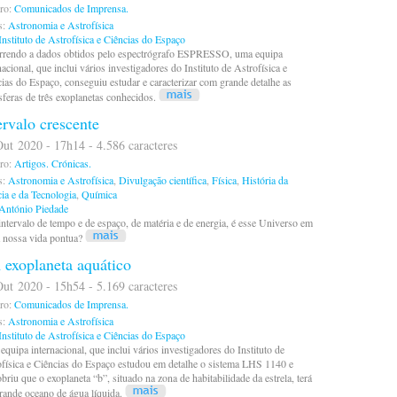
ro:
Comunicados de Imprensa.
s:
Astronomia e Astrofísica
Instituto de Astrofísica e Ciências do Espaço
rrendo a dados obtidos pelo espectrógrafo ESPRESSO, uma equipa
nacional, que inclui vários investigadores do Instituto de Astrofísica e
ias do Espaço, conseguiu estudar e caracterizar com grande detalhe as
feras de três exoplanetas conhecidos.
ervalo crescente
ut 2020 - 17h14 - 4.586 caracteres
ro:
Artigos.
Crónicas.
s:
Astronomia e Astrofísica
,
Divulgação científica
,
Física
,
História da
ia e da Tecnologia
,
Química
António Piedade
ntervalo de tempo e de espaço, de matéria e de energia, é esse Universo em
a nossa vida pontua?
exoplaneta aquático
ut 2020 - 15h54 - 5.169 caracteres
ro:
Comunicados de Imprensa.
s:
Astronomia e Astrofísica
Instituto de Astrofísica e Ciências do Espaço
quipa internacional, que inclui vários investigadores do Instituto de
física e Ciências do Espaço estudou em detalhe o sistema LHS 1140 e
briu que o exoplaneta “b”, situado na zona de habitabilidade da estrela, terá
ande oceano de água líquida.