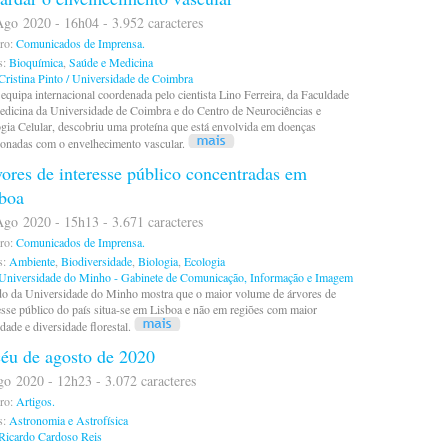
go 2020 - 16h04 - 3.952 caracteres
ro:
Comunicados de Imprensa.
s:
Bioquímica
,
Saúde e Medicina
Cristina Pinto / Universidade de Coimbra
quipa internacional coordenada pelo cientista Lino Ferreira, da Faculdade
edicina da Universidade de Coimbra e do Centro de Neurociências e
gia Celular, descobriu uma proteína que está envolvida em doenças
ionadas com o envelhecimento vascular.
ores de interesse público concentradas em
boa
go 2020 - 15h13 - 3.671 caracteres
ro:
Comunicados de Imprensa.
s:
Ambiente
,
Biodiversidade
,
Biologia
,
Ecologia
Universidade do Minho - Gabinete de Comunicação, Informação e Imagem
do da Universidade do Minho mostra que o maior volume de árvores de
esse público do país situa-se em Lisboa e não em regiões com maior
dade e diversidade florestal.
éu de agosto de 2020
o 2020 - 12h23 - 3.072 caracteres
ro:
Artigos.
s:
Astronomia e Astrofísica
Ricardo Cardoso Reis