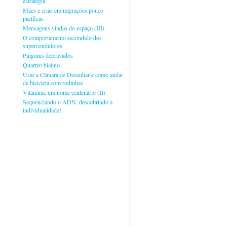
estratégia
Mães e crias em migrações pouco
pacíficas
Mensagens vindas do espaço (III)
O comportamento escondido dos
supercondutores
Pinguins depravados
Quartzo hialino
Usar a Câmara de Desenhar é como andar
de bicicleta com rodinhas
Vitamina: um nome centenário (II)
Sequenciando o ADN, descobrindo a
individualidade!