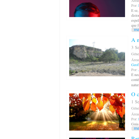
Área
Por:
E se,
disto
espel
que f
A n
3 Se
Géne
Área
Geofí
Por:
É nec
conté
natur
O c
1 Se
Géne
Área
Por:
Guia 
Ret