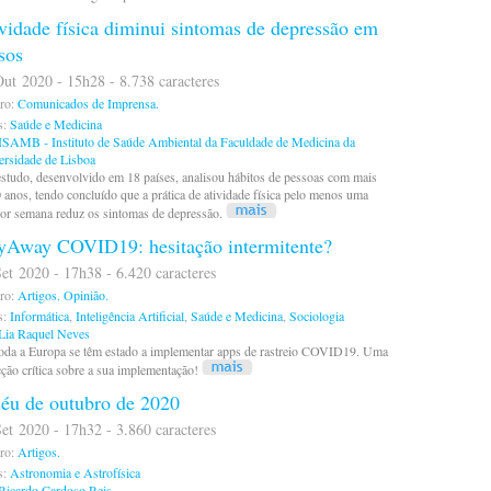
vidade física diminui sintomas de depressão em
sos
ut 2020 - 15h28 - 8.738 caracteres
ro:
Comunicados de Imprensa.
s:
Saúde e Medicina
ISAMB - Instituto de Saúde Ambiental da Faculdade de Medicina da
ersidade de Lisboa
tudo, desenvolvido em 18 países, analisou hábitos de pessoas com mais
 anos, tendo concluído que a prática de atividade física pelo menos uma
or semana reduz os sintomas de depressão.
yAway COVID19: hesitação intermitente?
et 2020 - 17h38 - 6.420 caracteres
ro:
Artigos.
Opinião.
s:
Informática
,
Inteligência Artificial
,
Saúde e Medicina
,
Sociologia
Lia Raquel Neves
toda a Europa se têm estado a implementar apps de rastreio COVID19. Uma
cção crítica sobre a sua implementação!
éu de outubro de 2020
et 2020 - 17h32 - 3.860 caracteres
ro:
Artigos.
s:
Astronomia e Astrofísica
Ricardo Cardoso Reis