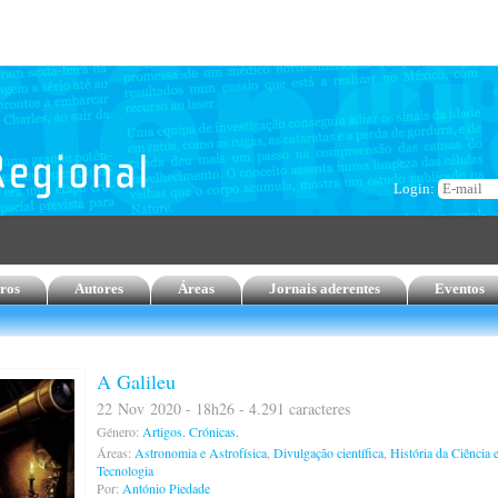
Login:
ros
Autores
Áreas
Jornais aderentes
Eventos
A Galileu
22 Nov 2020 - 18h26 - 4.291 caracteres
Género:
Artigos.
Crónicas.
Áreas:
Astronomia e Astrofísica
,
Divulgação científica
,
História da Ciência 
Tecnologia
Por:
António Piedade