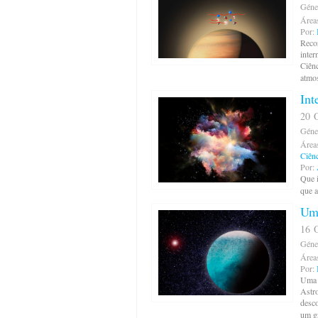
Géne
Área
Por:
Reco
inter
Ciênc
atmos
Int
20 O
Géne
Área
Ciênc
Por:
Que i
que 
Um 
16 O
Géne
Área
Por:
Uma e
Astro
desco
um gr