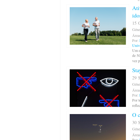
Ati
ido
15 O
Géne
Área
Por:
Univ
Um es
de 50
vez p
Sta
29 S
Géne
Área
Por:
Por 
refle
O c
30 S
Géne
Área
Por: